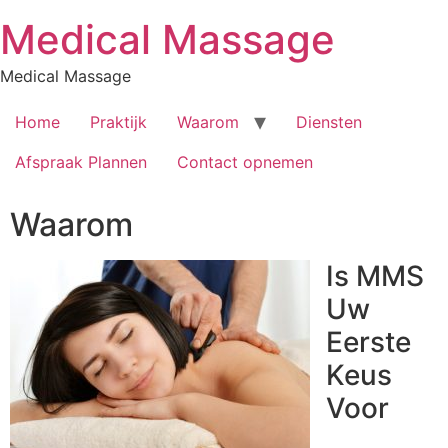
Skip
Medical Massage
to
content
Medical Massage
Home
Praktijk
Waarom
Diensten
Afspraak Plannen
Contact opnemen
Waarom
Is MMS
Uw
Eerste
Keus
Voor